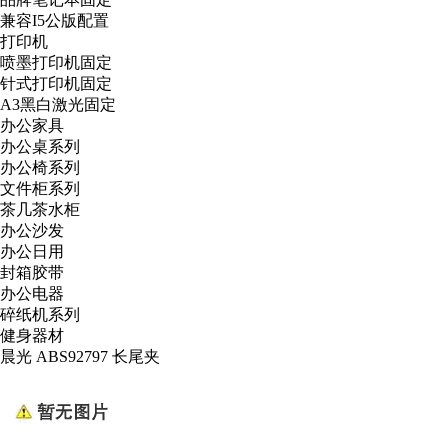
兼容I5公版配置
打印机
喷墨打印机固定
针式打印机固定
A3黑白激光固定
办公家具
办公桌系列
办公椅系列
文件柜系列
茶几茶水柜
办公沙发
办公日用
封箱胶带
办公电器
碎纸机系列
健身器材
晨光 ABS92797 长尾夹