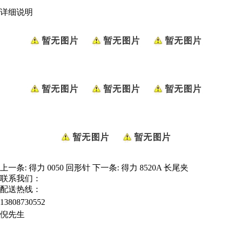
详细说明
上一条:
得力 0050 回形针
下一条:
得力 8520A 长尾夹
联系我们：
配送热线：
13808730552
倪先生