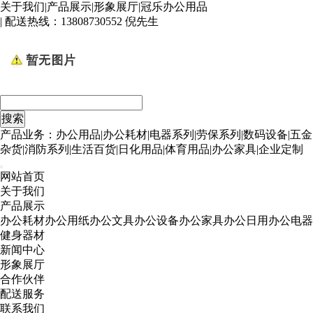
关于我们
|
产品展示
|
形象展厅
|
冠乐办公用品
| 配送热线：
13808730552 倪先生
产品业务：办公用品|办公耗材|电器系列|劳保系列|数码设备|五金
杂货|消防系列|生活百货|日化用品|体育用品|办公家具|企业定制
网站首页
关于我们
产品展示
办公耗材
办公用纸
办公文具
办公设备
办公家具
办公日用
办公电器
健身器材
新闻中心
形象展厅
合作伙伴
配送服务
联系我们