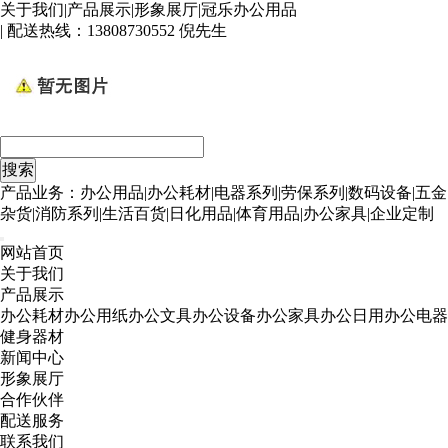
关于我们
|
产品展示
|
形象展厅
|
冠乐办公用品
| 配送热线：
13808730552 倪先生
产品业务：办公用品|办公耗材|电器系列|劳保系列|数码设备|五金
杂货|消防系列|生活百货|日化用品|体育用品|办公家具|企业定制
网站首页
关于我们
产品展示
办公耗材
办公用纸
办公文具
办公设备
办公家具
办公日用
办公电器
健身器材
新闻中心
形象展厅
合作伙伴
配送服务
联系我们