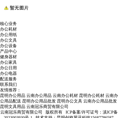
核心业务
办公耗材
办公用纸
办公文具
办公设备
产品中心
健身器材
办公家具
办公日用
办公电器
配送服务
联系我们
友情推荐：
昆明办公用品
云南办公用品
云南办公耗材
昆明办公耗材
云南办
公用品配送
昆明办公用品批发
昆明办公文具
云南办公用品批发
昆明文具用品
云南冠乐商贸有限公司
云南冠乐商贸有限公司 版权所有 ICP备案/许可证号：
滇ICP备
2023003930号-1
技术支持：昆明创格翼讯科技15687786587