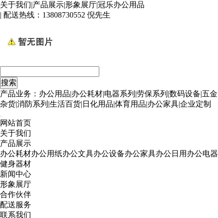
关于我们
|
产品展示
|
形象展厅
|
冠乐办公用品
| 配送热线：
13808730552 倪先生
产品业务：办公用品|办公耗材|电器系列|劳保系列|数码设备|五金
杂货|消防系列|生活百货|日化用品|体育用品|办公家具|企业定制
网站首页
关于我们
产品展示
办公耗材
办公用纸
办公文具
办公设备
办公家具
办公日用
办公电器
健身器材
新闻中心
形象展厅
合作伙伴
配送服务
联系我们