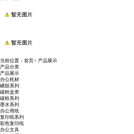
当前位置：
首页
>
产品展示
产品分类
产品展示
办公耗材
硒鼓系列
碳粉盒类
碳粉系列
墨水系列
办公用纸
复印纸系列
彩色复印纸
办公文具