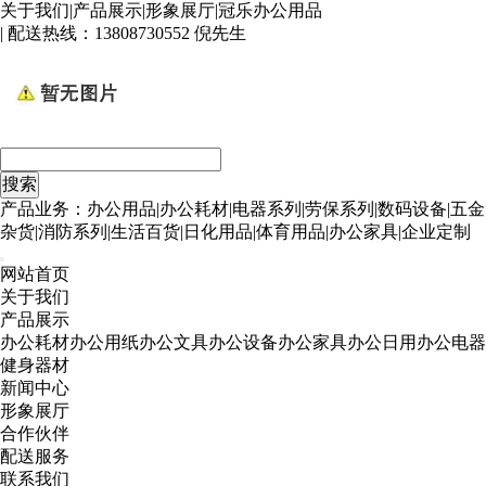
关于我们
|
产品展示
|
形象展厅
|
冠乐办公用品
| 配送热线：
13808730552 倪先生
产品业务：办公用品|办公耗材|电器系列|劳保系列|数码设备|五金
杂货|消防系列|生活百货|日化用品|体育用品|办公家具|企业定制
网站首页
关于我们
产品展示
办公耗材
办公用纸
办公文具
办公设备
办公家具
办公日用
办公电器
健身器材
新闻中心
形象展厅
合作伙伴
配送服务
联系我们