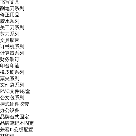
书写文具
削笔刀系列
修正用品
胶水系列
美工刀系列
剪刀系列
文具胶带
订书机系列
计算器系列
财务装订
印台印油
橡皮筋系列
票夹系列
文件袋系列
PVC文件袋/盒
公文包系列
挂式证件胶套
办公设备
品牌台式固定
品牌笔记本固定
兼容I5公版配置
打印机