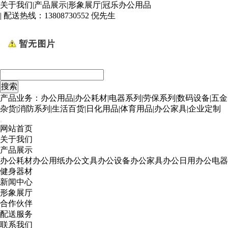
关于我们
|
产品展示
|
形象展厅
|
冠乐办公用品
| 配送热线：
13808730552 倪先生
产品业务：办公用品|办公耗材|电器系列|劳保系列|数码设备|五金
杂货|消防系列|生活百货|日化用品|体育用品|办公家具|企业定制
网站首页
关于我们
产品展示
办公耗材
办公用纸
办公文具
办公设备
办公家具
办公日用
办公电器
健身器材
新闻中心
形象展厅
合作伙伴
配送服务
联系我们