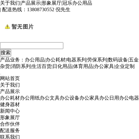
关于我们
|
产品展示
|
形象展厅
|
冠乐办公用品
| 配送热线：
13808730552 倪先生
产品业务：办公用品|办公耗材|电器系列|劳保系列|数码设备|五金
杂货|消防系列|生活百货|日化用品|体育用品|办公家具|企业定制
网站首页
关于我们
产品展示
办公耗材
办公用纸
办公文具
办公设备
办公家具
办公日用
办公电器
健身器材
新闻中心
形象展厅
合作伙伴
配送服务
联系我们