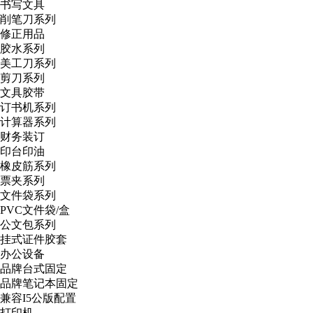
书写文具
削笔刀系列
修正用品
胶水系列
美工刀系列
剪刀系列
文具胶带
订书机系列
计算器系列
财务装订
印台印油
橡皮筋系列
票夹系列
文件袋系列
PVC文件袋/盒
公文包系列
挂式证件胶套
办公设备
品牌台式固定
品牌笔记本固定
兼容I5公版配置
打印机