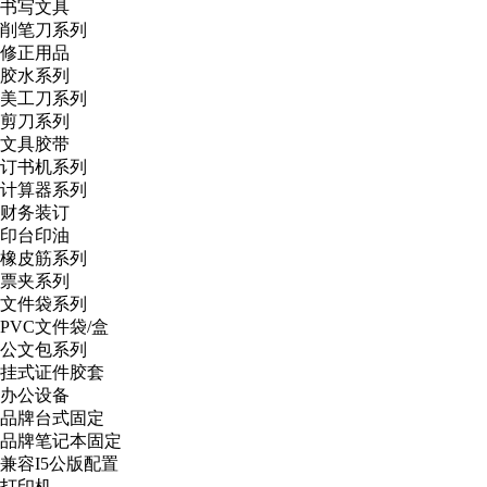
书写文具
削笔刀系列
修正用品
胶水系列
美工刀系列
剪刀系列
文具胶带
订书机系列
计算器系列
财务装订
印台印油
橡皮筋系列
票夹系列
文件袋系列
PVC文件袋/盒
公文包系列
挂式证件胶套
办公设备
品牌台式固定
品牌笔记本固定
兼容I5公版配置
打印机