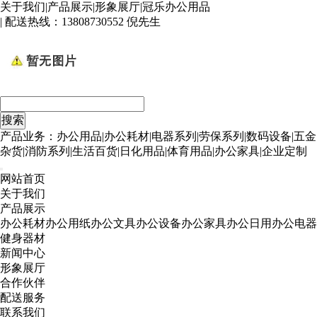
关于我们
|
产品展示
|
形象展厅
|
冠乐办公用品
| 配送热线：
13808730552 倪先生
产品业务：办公用品|办公耗材|电器系列|劳保系列|数码设备|五金
杂货|消防系列|生活百货|日化用品|体育用品|办公家具|企业定制
网站首页
关于我们
产品展示
办公耗材
办公用纸
办公文具
办公设备
办公家具
办公日用
办公电器
健身器材
新闻中心
形象展厅
合作伙伴
配送服务
联系我们