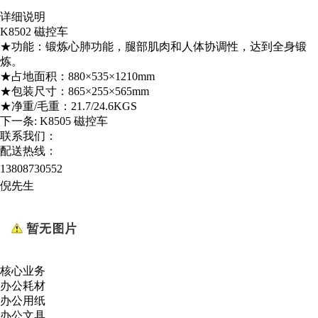
详细说明
K8502 磁控车
★功能：锻炼心肺功能，腿部肌肉和人体协调性，达到全身锻
炼。
★占地面积：880×535×1210mm
★包装尺寸：865×255×565mm
★净重/毛重：21.7/24.6KGS
下一条:
K8505 磁控车
联系我们：
配送热线：
13808730552
倪先生
核心业务
办公耗材
办公用纸
办公文具