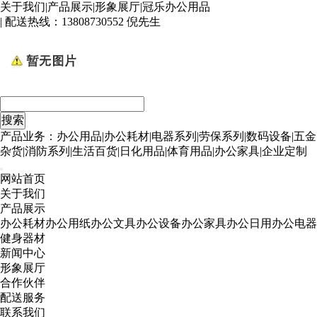
关于我们
|
产品展示
|
形象展厅
|
冠乐办公用品
| 配送热线：
13808730552 倪先生
产品业务：办公用品|办公耗材|电器系列|劳保系列|数码设备|五金
杂货|消防系列|生活百货|日化用品|体育用品|办公家具|企业定制
网站首页
关于我们
产品展示
办公耗材
办公用纸
办公文具
办公设备
办公家具
办公日用
办公电器
健身器材
新闻中心
形象展厅
合作伙伴
配送服务
联系我们