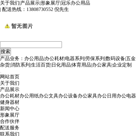
关于我们
|
产品展示
|
形象展厅
|
冠乐办公用品
| 配送热线：
13808730552 倪先生
产品业务：办公用品|办公耗材|电器系列|劳保系列|数码设备|五金
杂货|消防系列|生活百货|日化用品|体育用品|办公家具|企业定制
网站首页
关于我们
产品展示
办公耗材
办公用纸
办公文具
办公设备
办公家具
办公日用
办公电器
健身器材
新闻中心
形象展厅
合作伙伴
配送服务
联系我们