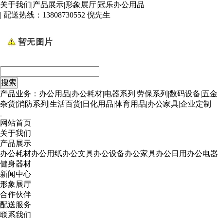
关于我们
|
产品展示
|
形象展厅
|
冠乐办公用品
| 配送热线：
13808730552 倪先生
产品业务：办公用品|办公耗材|电器系列|劳保系列|数码设备|五金
杂货|消防系列|生活百货|日化用品|体育用品|办公家具|企业定制
网站首页
关于我们
产品展示
办公耗材
办公用纸
办公文具
办公设备
办公家具
办公日用
办公电器
健身器材
新闻中心
形象展厅
合作伙伴
配送服务
联系我们